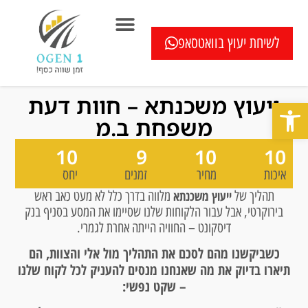
לשיחת יעוץ בוואטסאפ
המוצרים שלנו
בדיקה חיסכון במשכנתא ללא עלות
כתבו עלינו
שאלון איחוד הלוואות
מחשבוני משכנתא
בדיקת מיחזור משכנתא
שאלות ותשובות
ייעוץ משכנתא – חוות דעת
פתח סרגל נגישות
משפחת ב.מ
10
9
10
10
איכות
מחיר
זמנים
יחס
תהליך של
ייעוץ משכנתא
מלווה בדרך כלל לא מעט כאב ראש
בירוקרטי, אבל עבור הלקוחות שלנו שסיימו את המסע בסניף בנק
דיסקונט – החוויה הייתה אחרת לגמרי.
כשביקשנו מהם לסכם את התהליך מול אלי והצוות, הם
תיארו בדיוק את מה שאנחנו מנסים להעניק לכל לקוח שלנו
– שקט נפשי: