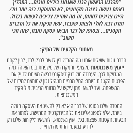
“מהרגע הראשון הבנו שאנחנו בידיים טובות… התהליך
באמת נעשה בצורה מקצועית, לא התעסקנו בזה יותר מדי.
היינו צריכים לחתום, זה מה שהיינו צריכים לעשות בגדול.
תודה רבה לאלי ולצוות שעבדו, עשו ותיקנו את כל הדברים
הקטנים… ובסופו של דבר הביאו עסקה טובה, שזה הכי
חשוב”.
מאחורי הקלעים של התיק:
הרבה זוגות שואלים אותנו מה ההבדל בין לגשת לבנק לבד, לבין לקחת
ייעוץ משכנתאות
מקצועי, והמקרה של משפחת ב.מ הוא הדוגמה
המדויקת לכך. העבודה מול בנק דיסקונט דרשה מאיתנו לדייק את
הפרטים הקטנים ביותר: החל מבניית תמהיל נכון שמותאם למידות של
המשפחה, ועד למשא ומתן עיקש על מרווחי הריבית מול פקידי
המשכנתאות.
המטרה שלנו בסופו של דבר היא לא רק להשיג את העסקה הזולה
ביותר, אלא לספוג אלינו את כל הבירוקרטיה המתישה, לפתור את
הבעיות הקטנות שצצות בכל
, ולהשאיר
שלנו רק
ייעוץ משכנתא
ללקוחות
להגיע במעמד החתימה ולחייך.