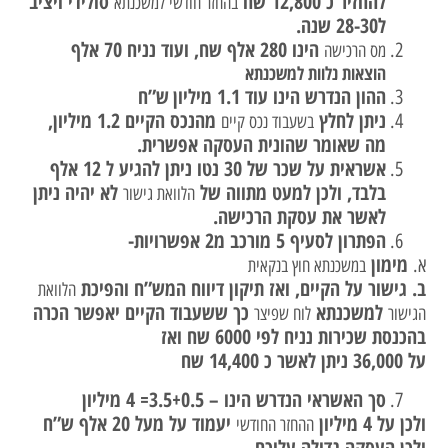
להחזיר כ 12,800 שח
סולידי ויציב
בהחזר חודשי למשכנתא
ל28-30 שנה.
הינו 280 אלף שח, ועוד נניח 70 אלף
מס הרכישה
הוצאות נלוות
למשכנתא
ההון הנדרש הינו עוד 1.1 מיליון
ש”ח
ניתן לחלץ
מהנכס הקיים 1.2 מיליון,
בשעבוד נכס קיים
מה שאומר שהונית העסקה אפשרית.
אשראית על שכר של 30 נטו ניתן להגיע ל 12 אלף
בלבד, ולכן למעט מתווה של
לא יהיה ניתן
הלוואת גישור
לאשר את עסקת הרכישה.
הפתרון לסעיף 5 מורכב מ2 אפשרויות-
מימון
א.
במשכנתא חוץ בנקאית
ב. גישור על הקיים, ואז תיקון דיווח המש”ח והפיכת
הלוואת
למשכנתא
כך ששעבוד הקיים יאפשר הכרה
הגישור
לוח שפיצר
בהכנסת שכירות נניח לפי 6000 שח ואז
על 36,000 ניתן לאשר כ 14,400 שח
סך האשראי הנדרש הינו – 3.5+0.5= 4 מיליון
ולכן על 4 מיליון
יעמוד על מעל 20 אלף ש”ח
ההחזר החודשי
ולכן העסקה גדולה עליכם.