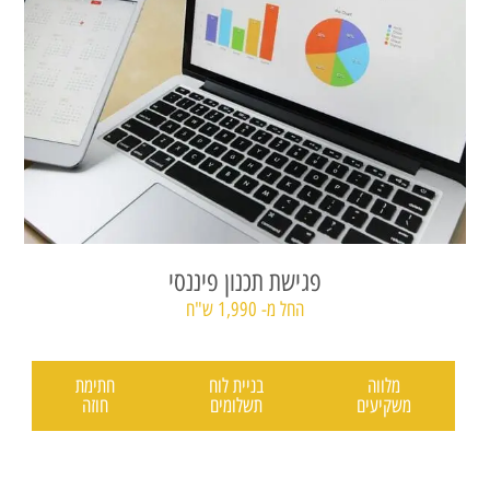
פגישת תכנון פיננסי
החל מ- 1,990 ש"ח
מלווה
בניית לוח
חתימת
משקיעים
תשלומים
חוזה