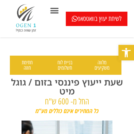
לשיחת יעוץ בוואטסאפ
המוצרים שלנו
בדיקה חיסכון במשכנתא ללא עלות
כתבו עלינו
שאלון איחוד הלוואות
מחשבוני משכנתא
בדיקת מיחזור משכנתא
שאלות ותשובות
פתח סרגל נגישות
מלווה
בניית לוח
חתימת
משקיעים
תשלומים
חוזה
שעת ייעוץ פיננסי בזום / גוגל
מיט
החל מ- 600 ש"ח
כל המחירים אינם כוללים מע”מ