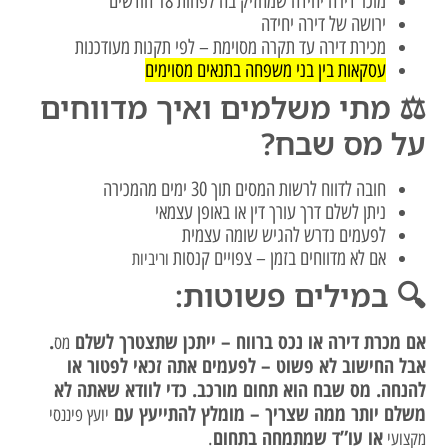
מוכר דירה יחידה שמחזיק בה לפחות 18 חודשים
ירושה של דירה יחידה
מכירת דירה עד תקרה מסוימת – לפי תקנות מעודכנות
עסקאות בין בני משפחה בתנאים מסוימים
⚖️ מתי משלמים ואיך מדווחים
על מס שבח?
חובה לדווח לרשות המסים תוך 30 ימים מהמכירה
ניתן לשלם דרך עורך דין או באופן עצמאי
לפעמים נדרש להגיש שומה עצמית
אם לא מדווחים בזמן – צפויים קנסות
וריביות
🔍 במילים פשוטות:
אם מכרת דירה או נכס ברווח – ייתכן שתצטרך לשלם
.
מס
אבל החישוב לא פשוט – לפעמים אתה זכאי לפטור או
להנחה. מס שבח הוא תחום מורכב. כדי לוודא שאתה לא
משלם יותר ממה שצריך – מומלץ להתייעץ עם
יועץ פיננסי
או עו”ד שמתמחה בתחום
.
מקצועי