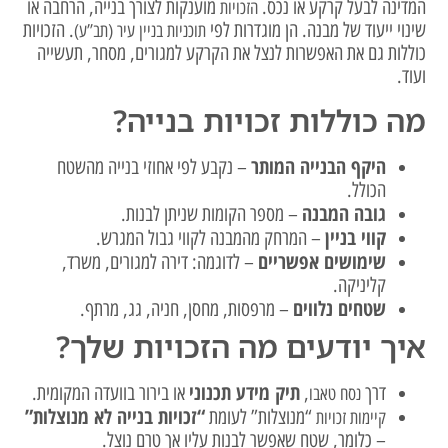
המדינה לבעל קרקע או נכס.
מוענקות לצורך בנייה, הרחבה או
הזכויות
שינוי ייעוד של מבנה. הן מוגדרות לפי
. הזכויות
תוכניות בניין עיר (תב”ע)
כוללות גם את האפשרות לנצל את הקרקע למגורים, מסחר, תעשייה
ועוד.
מה כוללות זכויות בנייה?
היקף הבנייה המותר
– נקבע לפי אחוזי בנייה מהשטח
הכולל.
גובה המבנה
– מספר הקומות שניתן לבנות.
קווי בניין
– המרחק מהמבנה לקווי גבול המגרש.
שימושים אפשריים
– לדוגמה: דירה למגורים, משרד,
קליניקה.
שטחים נלווים
– מרפסות, מחסן, חניה, גג, מרתף.
איך יודעים מה הזכויות שלך?
תיק מידע תכנוני
דרך
,
או בירור בוועדה המקומית.
נסח טאבו
“זכויות בנייה לא מנוצלות”
“מנוצלות” לעומת
קיימות זכויות
– כלומר, שטח שאפשר לבנות עליו אך טרם נוצל.