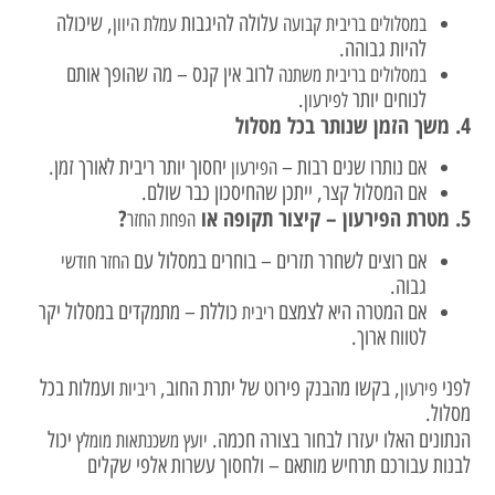
עלולה להיגבות
, שיכולה
במסלולים בריבית קבועה
עמלת היוון
להיות גבוהה.
לרוב אין קנס – מה שהופך אותם
במסלולים בריבית משתנה
לנוחים יותר
.
לפירעון
4. משך הזמן שנותר בכל מסלול
אם נותרו שנים רבות –
יחסוך יותר ריבית לאורך זמן.
הפירעון
אם המסלול קצר, ייתכן שהחיסכון כבר שולם.
5. מטרת הפירעון – קיצור תקופה או
?
הפחת החזר
אם רוצים לשחרר תזרים – בוחרים במסלול עם
החזר חודשי
גבוה.
אם המטרה היא לצמצם
כוללת – מתמקדים במסלול יקר
ריבית
לטווח ארוך.
לפני
, בקשו מהבנק פירוט של יתרת החוב,
ועמלות בכל
פירעון
ריביות
מסלול.
הנתונים האלו יעזרו לבחור בצורה חכמה.
יכול
יועץ משכנתאות מומלץ
לבנות עבורכם תרחיש מותאם – ולחסוך עשרות אלפי שקלים