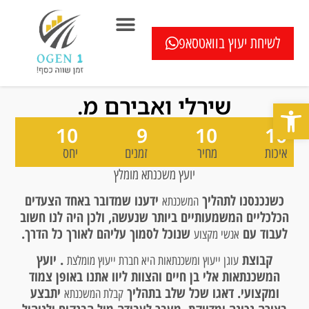
לשיחת יעוץ בוואטסאפ
המוצרים שלנו
בדיקה חיסכון במשכנתא ללא עלות
כתבו עלינו
שאלון איחוד הלוואות
מחשבוני משכנתא
בדיקת מיחזור משכנתא
שאלות ותשובות
שירלי ואבירם מ.
פתח סרגל נגישות
10
9
10
10
איכות
מחיר
זמנים
יחס
יועץ משכנתא מומלץ
כשנכנסנו לתהליך
ידענו שמדובר באחד הצעדים
המשכנתא
הכלכליים המשמעותיים ביותר שנעשה, ולכן היה לנו חשוב
לעבוד עם
שנוכל לסמוך עליהם לאורך כל הדרך.
אנשי מקצוע
קבוצת
. יועץ
עוגן ייעוץ ומשכנתאות היא חברת ייעוץ מומלצת
המשכנתאות אלי בן חיים והצוות ליוו אתנו באופן צמוד
ומקצועי. דאגו שכל שלב בתהליך
יתבצע
קבלת המשכנתא