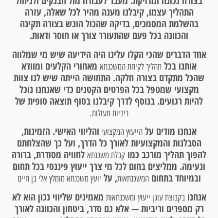
בצורה נכונה ומדויקת. מעבר לעבודה מול הבנקים ולניהול
התהליך עצמו, קיבלנו מענה מהיר לכל שאלה, עזרה
בהשלמת המסמכים, בדיקה שהכול הוגש בצורה תקינה
והכוונה בכל פעם שהתעורר צורך או חוסר ודאות.
אחד הדברים שהכי הקלו עלינו היה הידיעה שיש מי שמלווה
אותנו בכל
מאחורי הקלעים ומוודא
תהליך לקיחת המשכנתא
שהכל מתקדם בצורה חלקה. התחושה הייתה שיש לנו צוות
מקצועי שמטפל בכל הפרטים הקטנים כדי שאנחנו נוכל
להיות רגועים. בנוסף לדרך קיבלנו בסוף תוצאה סופית של
.
ריביות מעולות
אנחנו מודים על
והליווי האישי. הזמינות,
הייעוץ המקצועי
הסבלנות והמקצועיות לאורך כל הדרך, ועל כך שהצלחתם
להפוך תהליך מורכב כמו
לחוויה מסודרת, ברורה
קבלת משכנתא
ונעימה. ממליצים בחום לכל מי צרך ייעוץ פיננסי בכל תחום
ובמיוחד בתחום
, על
המשכנתאות
יועץ משכנתא מומלץ אלי בן חיים
אנחנו
מאמינים שליווי נכון הוא לא
בקבוצת עוגן ייעוץ ומשכנתאות
רק מספרים וריביות — אלא גם סדר, ביטחון והכוונה לאורך