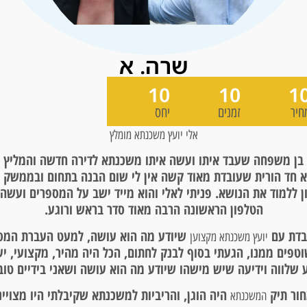
שרה. א
10
10
1
חיר
זמנים
יחס
אלי יועץ משכנתא מומלץ
 בן משפחה שעבד איתו ועשה איתו משכנתא לדירה חדשה והמליץ לי
 חד הורית שעובדת מאוד קשה אין לי שום הבנה בתחום ובממשק מ
ן ללמוד את הנושא. פניתי לאלי והוא מייד ישב על המספרים ועשה
הטלפון הראשונה הרבה מאוד סדר בראש ורוגע.
בדת עם
שיודע מה הוא עושה, למעט העברת המס
יועץ משכנתא מקצוען
טפים ממנו, הגעתי בסוף לבנק לחתום, הכל היה מהיר, מקצועי, יעי
 שלווה וידיעה שיש מישהו שיודע מה הוא עושה ושאני בידיים טוב
ור תיק
היה הוגן, והריביות למשכנתא שקיבלתי היו מצויינ
המשכנתא