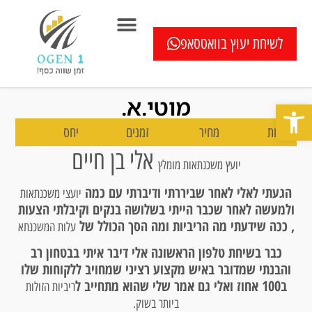
לשיחת יעוץ בוואטסאפ
המוצרים שלנו
בדיקה חיסכון במשכנתא ללא עלות
כתבו עלינו
שאלון איחוד הלוואות
מחשבוני משכנתא
בדיקת מיחזור משכנתא
שאלות ותשובות
מוטי.א.
פתח סרגל נגישות
איכות
מחיר
זמנים
יחס
אלי בן חיים
יועץ משכנתאות מומלץ
הגעתי לאלי לאחר שביררתי ודיברתי עם כמה
יועצי משכנתאות
ולמעשה לאחר שכבר הייתי בשלושה בנקים וקיבלתי הצעות
, ככה שידעתי מה הריביות ומה הסך הכולל של
עלות המשכנתא
כבר בשיחת טלפון הראשונה אלי דיבר איתי בבטחון רב
והבנתי שמדובר באיש מקצוע רציני שמחויב ללקוחות שלו
ב100 אחוז ואלי גם אמר שלי שהוא מתחייב ל
ריביות הזולות
ביותר בשוק.