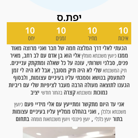
יפת.ס
10
10
10
10
איכות
מחיר
זמנים
יחס
הגעתי לאלי דרך המלצה חמה של חבר ואני מרוצה מאוד
ממנו
אלי הוא בן אדם עם לב רחב, מאיר
כיועץ משכנתא מומלץ
פנים, סבלני ושרותי, עונה על כל שאלה ומתקתק עניינים.
שלי לא היה תיק מסובך, אבל לא היה לי זמן
תיק המשכנתא
להתעסק בנושא וסמכתי עליו בעיניים עצומות, ולבסוף
הגענו לתוצאה מעולה הרבה מעבר לציפיות שלי עם ריביות
נמוכות
קצרה
יציב
ומשכנתא
בהחזר חודשי
אני עד היום מתקשר ומתייעץ עם אלי מידיי פעם
כיועץ
, ואני בהחלט ממליץ עליו בעיניים עצומות
משכנתא וכלכלן
בתור
,
בתחום
יועץ כלכלי
יועץ פיננסי
ויועץ משכנתאות מומחה