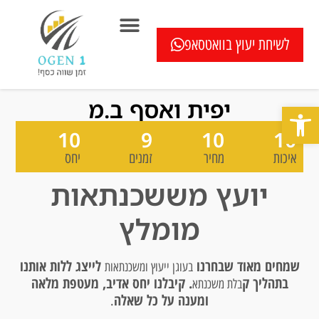
לשיחת יעוץ בוואטסאפ
המוצרים שלנו
בדיקה חיסכון במשכנתא ללא עלות
כתבו עלינו
שאלון איחוד הלוואות
מחשבוני משכנתא
בדיקת מיחזור משכנתא
שאלות ותשובות
יפית ואסף ב.מ
פתח סרגל נגישות
10
9
10
10
איכות
מחיר
זמנים
יחס
יועץ מששכנתאות
מומלץ
שמחים מאוד שבחרנו
לייצג ללות אותנו
בעוגן ייעוץ ומשכנתאות
בתהליך ק
. קיבלנו יחס אדיב, מעטפת מלאה
בלת משכנתא
ומענה על כל שאלה
.