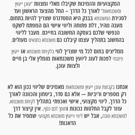
המקצועיות והזמינות שקיבלו מאלי ומצוות
“עוגן ייעוץ
לאורך כל הדרך – החל מהצעד הראשון ועד
ומשכנתאות”
לסגירת
בבנק היא הסטדנרט שצריך להיות בתחום.
המשכנתא
מענה מהיר, דלת פתוחה וליווי אישי הם המפתח לשקט
הנפשי שלכם בעסקה החשובה בחייכם
מעבר לליווי
.
בהחשוב בתהליך עצמו קיבלנו גם
מעולים
.
משכנתא בתנאים
ממליצים בחום לכל מי שצריך לווי
או
בלקיחת משכנתא
ייעוץ
לפנות לעוג ליועץ משכנתאות מומלץ אלי בן חיים
פיננסי
ולצוות עוגן.
אנחנו
מאמינים שליווי נכון הוא לא
בקבוצת עוגן ייעוץ ומשכנתאות
רק מספרים וריביות — אלא גם סדר, ביטחון והכוונה לאורך
כל הדרך. ליווי מקצועי, אישי ואכפתי בתהליך
לקיחת משכנתא.
עוזר לקבל החלטות נכונות ו
. אין קיצור דרך
חוסך לכם כסף
, אבל יש
שמסיר את כל
למשכנתא טובה
ליווי וייעוץ משכנתא מקצועי
הדאגות!