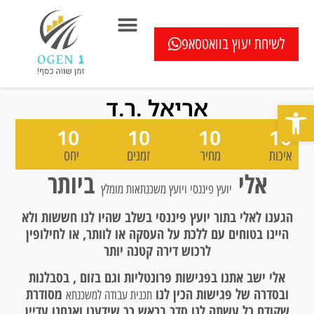
לשיחת יעוץ בוואטסאפ
המוצרים שלנו
בדיקה חיסכון במשכנתא ללא עלות
כתבו עלינו
שאלון איחוד הלוואות
מחשבוני משכנתא
בדיקת מיחזור משכנתא
שאלות ותשובות
אריאל .ר.ד
פתח סרגל נגישות
10
10
10
10
איכות
מחיר
זמנים
יחס
אלי
ביותר
יועץ פיננסי ויועץ משכנתאות מומלץ
הגענו לאלי בתור יועץ פיננסי בשלב שהיו לנו חששות ולא
היינו בטוחים עם ללכת על העסקה או לוותר, או לחילופין
לרכוש דירה קטנה יותר
אלי ישב אתנו בפגישות פרונטליות וגם בזום , בסבלנות
ובסדרה של פגישות הכין לנו
מסודרת
תכנית עבודה למשכנתא
שקודם כל עשתה לנו סדר בראש כך שידענו ואנחנו עדיין