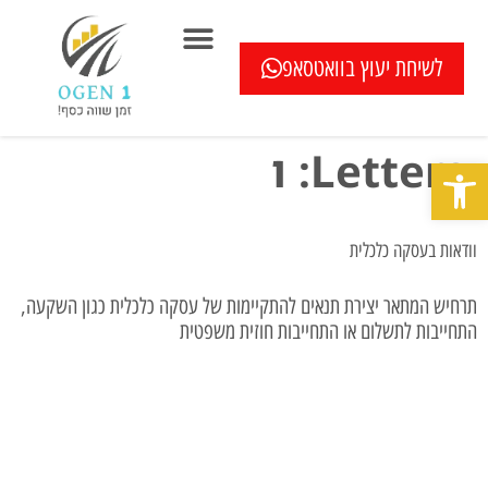
לשיחת יעוץ בוואטסאפ
המוצרים שלנו
בדיקה חיסכון במשכנתא ללא עלות
כתבו עלינו
שאלון איחוד הלוואות
מחשבוני משכנתא
בדיקת מיחזור משכנתא
שאלות ותשובות
Letters:
ו
פתח סרגל נגישות
וודאות בעסקה כלכלית
תרחיש המתאר יצירת תנאים להתקיימות של עסקה כלכלית כגון השקעה,
התחייבות לתשלום או התחייבות חוזית משפטית