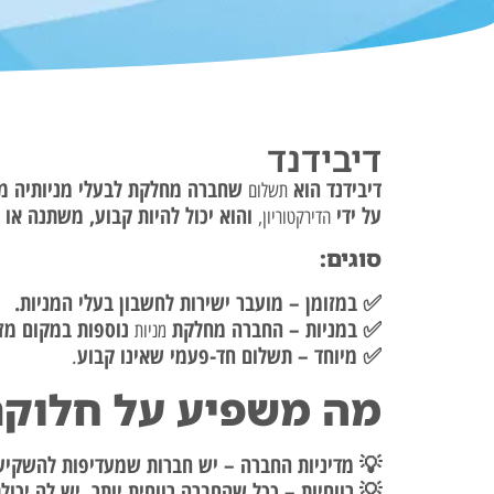
דיבידנד
דיבידנד הוא
שחברה מחלקת לבעלי מניותיה מתוך
תשלום
על ידי
והוא יכול להיות קבוע, משתנה או 
הדירקטוריון,
סוגים:
✅ במזומן – מועבר ישירות לחשבון בעלי המניות.
✅ במניות – החברה מחלקת
נוספות במקום מזו
מניות
✅ מיוחד – תשלום חד-פעמי שאינו קבוע
.
מה משפיע על חלוקת
💡 מדיניות החברה – יש חברות שמעדיפות להשקיע 
💡 רווחיות – ככל שהחברה רווחית יותר, יש לה יכול