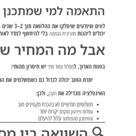
התאמה למי שמתכנן פ
לווים שיודעים שיסלקו את ההלוואה תוך 2–3 שנים (למשל ממכירת נכס, ירושה או בונוס צפוי)
יכולים ליהנות
בלי להיחשף למדד לאורך
מהריבית הנמוכה
אבל מה המחיר של
בטווח הארוך, ל
יש חיסרון מהותי:
מסלול צמוד מדד
יתרת החוב יכולה לגדול גם כשמשלמים את הה
האינפלציה מגדילה את
, ולכן:
הקרן
תשלומים חודשיים לא בהכרח מקטינים חוב
יקרות יותר
עמלות פירעון מוקדם
עלול להיעלם
והחיסכון מהמיחזור
🔍 השוואה בין מס