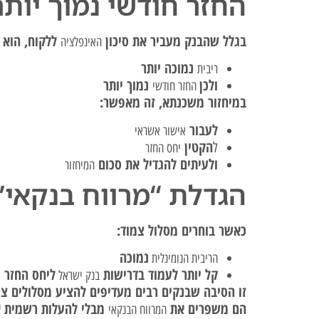
החזר חודשי נמוך יותר
בגלל שהבנק מעביר את סיכון
ללקוח, הוא י
האינפלציה
נמוכה יותר
ריבית
ולכן
נמוך יותר
החזר חודשי
במיחזור משכנתא, זה מאפשר:
לעבור
אישור אשראי
הקטין
ל
יחס החזר
ולעיתים להגדיל את סכום
המיחזור
הגדלת “מרווח בנקאי”
כאשר בוחרים מסלול צמוד:
נמוכה
הריבית הנומינלית
קל יותר לעמוד בדרישות
ליחס החזר
בנק ישראל
זו הסיבה שבנקים רבים מעדיפים להציע מסלולים צמ
הם משפרים את
מבלי להעלות רשמית א
המרווח הבנקאי