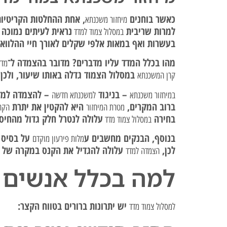
כאשר בוחנים
, אחת ההחלטות הקריטיות
מיחזור משכנתא
למרות שריבית
נראית לעיתים נמוכה 
במסלול צמוד למדד
בעשרות ואף במאות אלפי שקלים לאורך חיי ההלוואה
מהו בכלל המדד עליו מדברים? מדובר בהצמדה ל־
מדד
במסלול הצמוד גדלה באותו שיעור, ולכן
קרן המשכנתא
– בניגוד
– להצמדה למד
במיחזור משכנתא
למשכנתא חדשה
ברוב המקרים,
היא להקטין את יתרת
מטרת המיחזור
הקר
בחירה
עלולה לנטרל חלק גדול מהחיס
במסלול צמוד מדד
בנוסף, הבנקים מחשבים ע
על בסיס
מלות פירעון מוקדם
לכן,
עלולה להגדיל את הקנס במקרה של
הצמדה למדד
למה בכלל אנשים 
יש יתרונות ברורים בטווח הקצר:
למסלול צמוד מדד