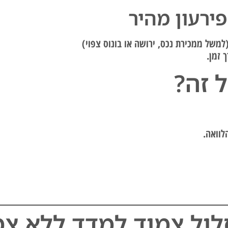
ירעון מהיר
 זמן.
 זה?
לוואה.
לול צמוד למדד ללא צמ