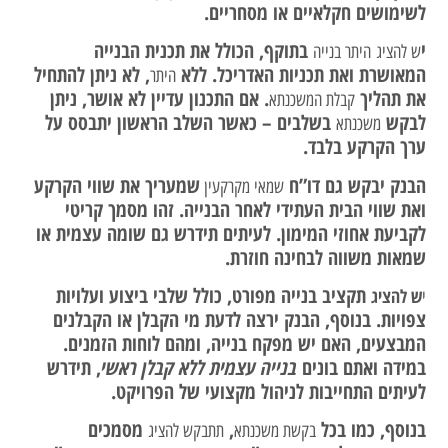
לשימושים חקלאיים או מסחריים.
י
בתוקף, הכולל את תכנית הבנייה
ש להציג
היתר בנייה
המאושרת ואת תכניות האדריכל. ללא
, לא ניתן להתחיל
היתר
את תהליך
. אם התכנון עדיין לא אושר, ניתן
קבלת המשכנתא
לבקש
בשלבים – כאשר השלב הראשון יתבסס על
משכנתא
ערך הקרקע בלבד.
הבנק יבקש גם דו”ח
שמעריך את שווי הקרקע
שמאי מקרקעין
ואת שווי הבית העתידי לאחר הבנייה. זהו מסמך קריטי
לקביעת אחוזי המימון. לעיתים תידרש גם שומה עצמית או
שמאות משווה לבחינה חוזרת.
תקציב בנייה מפורט, כולל שלבי ביצוע ועלויות
ש להציג
י
צפויות. בנוסף, הבנק ירצה לדעת מי הקבלן או הקבלנים
המבצעים, האם יש מפקח בנייה, ומהם לוחות הזמנים.
במידה ואתם בונים
בנייה עצמית ללא קבלן ראשי
, תידרש
לעיתים התחייבות לניהול מקצועי של הפרויקט.
בנוסף, כמו בכל
,
מסמכים
בקשת משכנתא
תתבקש להציג