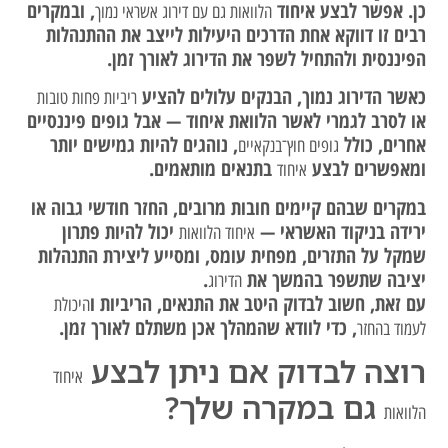
כן. אפשר לבצע איחוד
, ובמקרים
הלוואות גם עם דירוג אשראי נמוך
רבים זו דווקא אחת הדרכים היעילות לייצב את ההתנהלות
הפיננסית ולהתחיל לשפר את הדירוג לאורך זמן.
כאשר הדירוג נמוך, הבנקים עלולים להציע
ריביות פחות טובות
או לסרב לגמרי לאשר הלוואת איחוד — אבל גופים פיננסיים
אחרים, כולל
, נוהגים להיות גמישים יותר
גופים חוץ־בנקאיים
ומאפשרים לבצע
בתנאים מותאמים.
איחוד
במקרים שבהם קיימים חובות מרובים, החזר חודשי גבוה או
ירידה בניקוד האשראי —
יכול להיות פתרון
איחוד הלוואות
שמקל על התזרים, מפחית עומס, ומסייע ליצירת התנהלות
יציבה שתשפר בהמשך את
.
הדירוג
עם זאת, חשוב לבדוק היטב את התנאים, הריביות ו
היכולת
, כדי לוודא שהמהלך אכן משתלם לאורך זמן.
לעמוד בהחזר
רוצה לבדוק אם ניתן לבצע
איחוד
גם במקרה שלך?
הלוואות