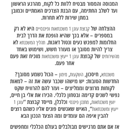
המנוסה והמסור מבטיח ללוות כל לקוח, מהרגע הראשון
ועד לשלב החתימה, עם הבנת הצרכים האמתיים וכמובן
במתן שירות ללא תחרות.
ההצלחה של
היא לא רק
קבוצת עוגן 1 משכנתאות ופיננסיים
במספרים – אלא בכך שהיא הופכת את הדרך לבית
החלומות למפגש נעים ונטול דאגות.
לא
תהליך המשכנתא
צריך להיות מסובך או מעורר חשש, ושימוש באחד
של קבוצת
מוכיח זאת פעם
מהשירותים
עוגן 1 ייעוץ ומשכנתאות
אחר פעם.
, חיסכון,
,
– הכול נשמע מסובך?
משכנתא
השקעות
מימון
החדשות הטובות: יש מישהו שכבר עשה את זה – למאות
לקוחות מרוצים וממליצים – ועזר להם להרוויח שקט
נפשי לשנים קדימה ובטחון כלכלי. הכירו את אלי בן חיים,
,
וכלכלן, מייסד קבוצת “
יועץ משכנתאות
מתכנן פיננסי
עוגן 1
“, האיש שאנשים פונים אליו כשהם רוצים
ייעוץ ומשכנתאות
להבין איפה הם עומדים ומה הצעד הנכון הבא
אז אם אתם מרגישים מבולבלים בעולם הכלכלי ומחפשים