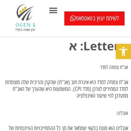
לשיחת יעוץ בוואטסאפ
המוצרים שלנו
בדיקה חיסכון במשכנתא ללא עלות
כתבו עלינו
שאלון איחוד הלוואות
מחשבוני משכנתא
בדיקת מיחזור משכנתא
שאלות ותשובות
Letters:
א
פתח סרגל נגישות
אג”ח צמודה למדד
אג”ח צמודה למדד היא איגרת חוב (אג”ח) שהקרן והריבית שלה מוצמדות
למדד המחירים לצרכן (מדד CPI). המשמעות היא שהערך של האג”ח
מתעדכן לפי שיעור האינפלציה
אובליגו
אובליגו הוא מונח בנקאי שמתאר את סך כל ההתחייבויות הפיננסיות של