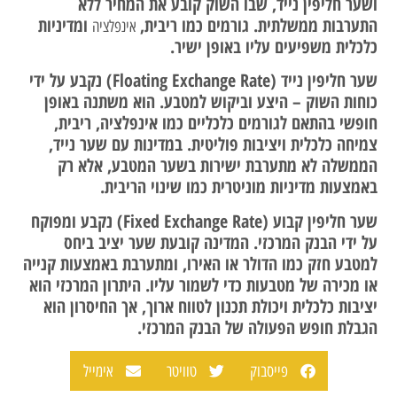
ושער חליפין נייד, שבו השוק קובע את המחיר ללא
התערבות ממשלתית. גורמים כמו ריבית,
ומדיניות
אינפלציה
כלכלית משפיעים עליו באופן ישיר.
שער חליפין נייד (Floating Exchange Rate) נקבע על ידי
כוחות השוק – היצע וביקוש למטבע. הוא משתנה באופן
חופשי בהתאם לגורמים כלכליים כמו אינפלציה, ריבית,
צמיחה כלכלית ויציבות פוליטית. במדינות עם שער נייד,
הממשלה לא מתערבת ישירות בשער המטבע, אלא רק
באמצעות מדיניות מוניטרית כמו שינוי הריבית.
שער חליפין קבוע (Fixed Exchange Rate) נקבע ומפוקח
על ידי הבנק המרכזי. המדינה קובעת שער יציב ביחס
למטבע חזק כמו הדולר או האירו, ומתערבת באמצעות קנייה
או מכירה של מטבעות כדי לשמור עליו. היתרון המרכזי הוא
יציבות כלכלית ויכולת תכנון לטווח ארוך, אך החיסרון הוא
הגבלת חופש הפעולה של הבנק המרכזי.
פייסבוק
טוויטר
אימייל