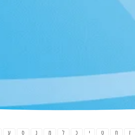
ז
ח
ט
י
כ
ל
מ
נ
ס
ע