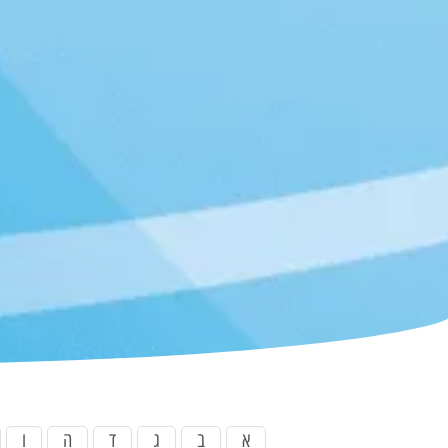
א
ב
ג
ד
ה
ו