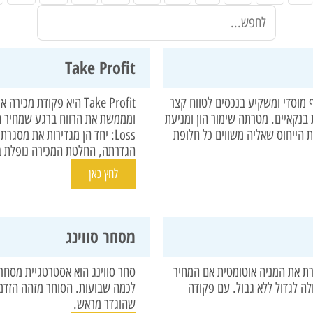
Take Profit
 מוסדי ומשקיע בנכסים לטווח קצר
Take Profit היא פקוד
בנקאיים. מטרתה שימור הון ומניעת
 הייחוס שאליה משווים כל חלופת
Loss: יחד הן מגדירות את מסג
הגדרתה, החלטת המכירה נופלת ב
לחץ כאן
מסחר סווינג
מוכרת את המניה אוטומטית אם המחיר
סחר סווינג הוא אסטרטגיית מסחר 
St, עמדה מפסידה יכולה לגדול ללא גבול. עם פקודה
לכמה שבועות. הסוחר מזהה הזדמנ
שהוגדר מראש.