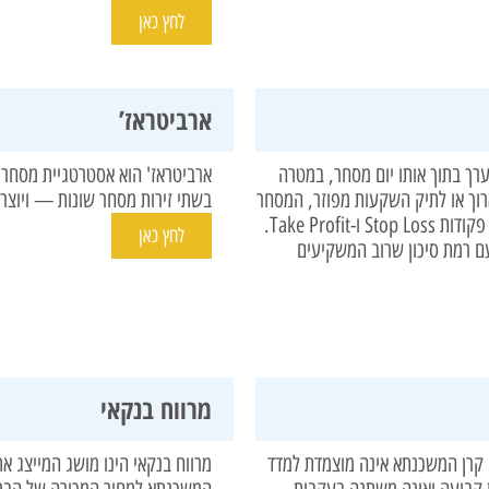
לחץ כאן
ארביטראז’
רך בתוך אותו יום מסחר, במטרה
ארביטראז' הוא אסטרטגיית מסחר ב
ארוך או לתיק השקעות מפוזר, המסחר
בשתי זירות מסחר שונות — ויוצרת
היומי מבוסס על תנודתיות גבוהה, ניתוח טכני, וכלים כמו פקודות Stop Loss ו-Take Profit.
לחץ כאן
 רמת סיכון שרוב המשקיעים
מרווח בנקאי
 קרן המשכנתא אינה מוצמדת למדד
מרווח בנקאי הינו מושג המייצג א
ת קבועה ואינה משתנה בעקבות
המשכנתא למחיר המכירה של הבנ