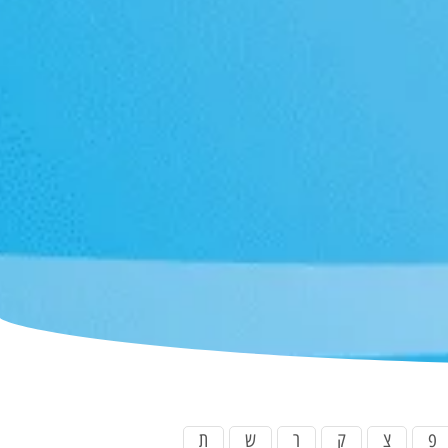
פ
צ
ק
ר
ש
ת